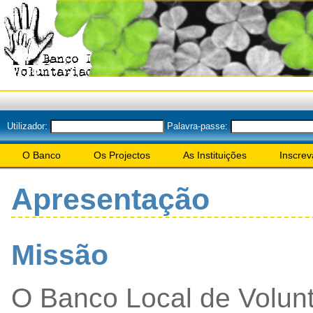
Utilizador:
Palavra-passe:
O Banco
Os Projectos
As Instituições
Inscrev
Apresentação
Missão
O Banco Local de Volunta